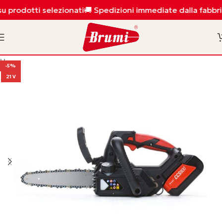
su prodotti selezionati
🚚 Spedizioni immediate dalla fabbri
Home
/
Shop
/
Potatura
-5%
21 V