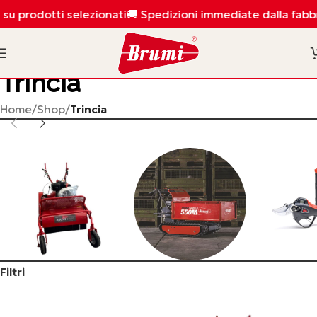
 su prodotti selezionati
🚚 Spedizioni immediate dalla fabbr
Trincia
Home
/
Shop
/
Trincia
Filtri
TRINCIA
TRANSPORTER
POTAT
3 prodotti
4 prodotti
6 prod